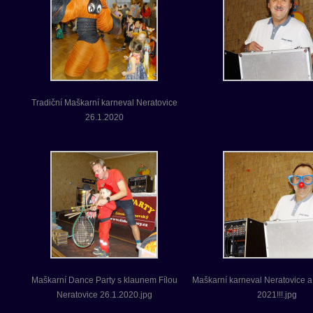
Tradiční Maškarní karneval Neratovice
26.1.2020
Maškarní Dance Party s klaunem Fílou
Maškarní karneval Neratovice a
Neratovice 26.1.2020.jpg
2021!!!.jpg