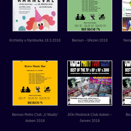
Krchleby u Nymburka 18.3.2018
Beroun – březen 2018
Nera
Beroun Retro Club „U Madly“
Jičín Redneck Club duben –
Be
duben 2018
červen 2018