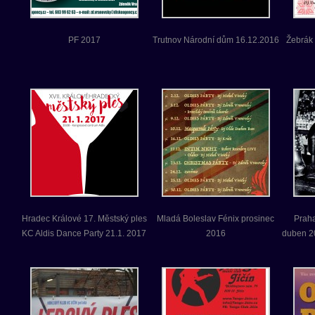
PF 2017
Trutnov Národní dům 16.12.2016
Žebrák 
Hradec Králové 17. Městský ples
Mladá Boleslav Fénix prosinec
Praha
KC Aldis Dance Party 21.1. 2017
2016
duben 2