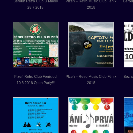
Beroun Retro Club U Madly
Plzeň – Retro Music Club Fénix
Berou
28.7.2018
2018
Plzeň Retro Club Fénix od
Plzeň – Retro Music Club Fénix
Bezno
10.8.2018 Open Party!!!
2018