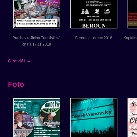
Prachov u Jičína Turististická
Beroun prosinec 2018
Kopidln
chata 17.11.2018
Číst dál
→
Foto