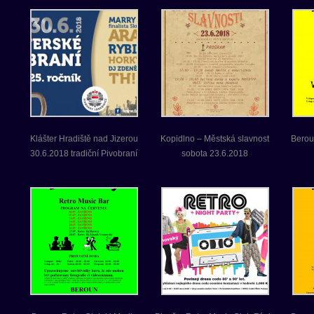
Klášter Hradiště nad Jizerou
Kopidlno – Městská slavnost
Berou
30.6.2018 tradiční Pivobraní
sobota 23.6.2018