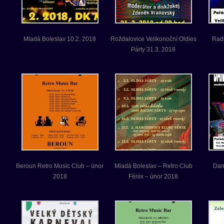
Mladá Boleslav 10.2. 2018
Roždalovice Velikonoční Oldies
Radi
Párty 31.3. 2018
Beroun Retro Music Club – únor
Mladá Boleslav – Retro Club
Dan
2018
Fénix – únor 2018