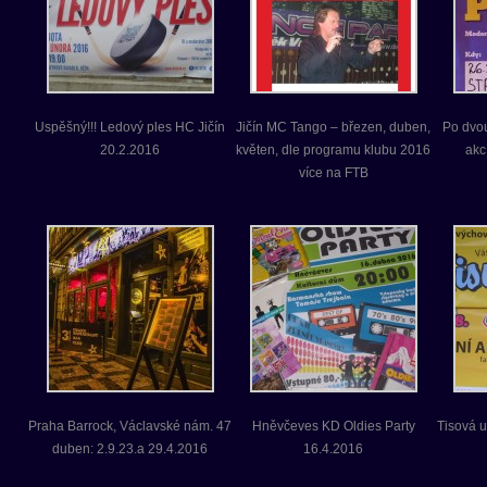
Uspěšný!!! Ledový ples HC Jičín
Jičín MC Tango – březen, duben,
Po dvo
20.2.2016
květen, dle programu klubu 2016
akc
více na FTB
Praha Barrock, Václavské nám. 47
Hněvčeves KD Oldies Party
Tisová 
duben: 2.9.23.a 29.4.2016
16.4.2016